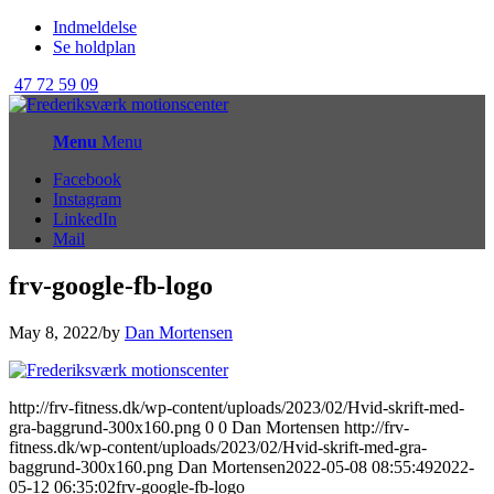
Indmeldelse
Se holdplan
47 72 59 09
Menu
Menu
Facebook
Instagram
LinkedIn
Mail
frv-google-fb-logo
May 8, 2022
/
by
Dan Mortensen
http://frv-fitness.dk/wp-content/uploads/2023/02/Hvid-skrift-med-
gra-baggrund-300x160.png
0
0
Dan Mortensen
http://frv-
fitness.dk/wp-content/uploads/2023/02/Hvid-skrift-med-gra-
baggrund-300x160.png
Dan Mortensen
2022-05-08 08:55:49
2022-
05-12 06:35:02
frv-google-fb-logo