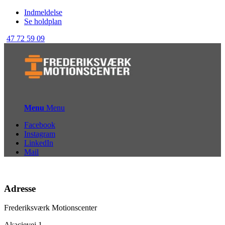
Indmeldelse
Se holdplan
47 72 59 09
Menu
Menu
Facebook
Instagram
LinkedIn
Mail
Adresse
Frederiksværk Motionscenter
Akacievej 1