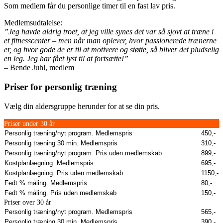
Som medlem får du personlige timer til en fast lav pris.
Medlemsudtalelse:
”Jeg havde aldrig troet, at jeg ville synes det var så sjovt at træne i
et fitnesscenter – men når man oplever, hvor passionerede trænerne
er, og hvor gode de er til at motivere og støtte, så bliver det pludselig
en leg. Jeg har fået lyst til at fortsætte!”
– Bende Juhl, medlem
Priser for personlig træning
Vælg din aldersgruppe herunder for at se din pris.
Priser under 30 år
Personlig træning/nyt program. Medlemspris
450,-
Personlig træning 30 min. Medlemspris
310,-
Personlig træning/nyt program. Pris uden medlemskab
899,-
Kostplanlægning. Medlemspris
695,-
Kostplanlægning. Pris uden medlemskab
1150,-
Fedt % måling. Medlemspris
80,-
Fedt % måling. Pris uden medlemskab
150,-
Priser over 30 år
Personlig træning/nyt program. Medlemspris
565,-
Personlig træning 30 min. Medlemspris
390,-