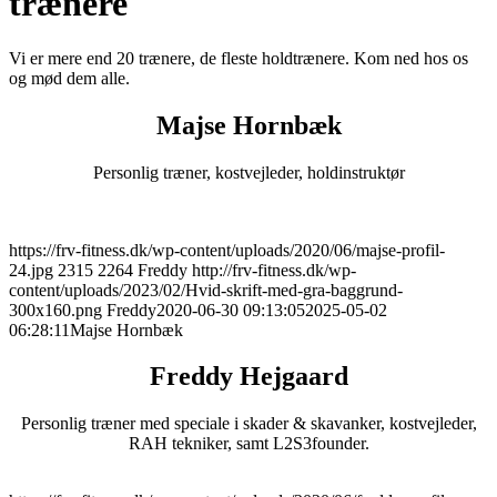
trænere
Vi er mere end 20 trænere, de fleste holdtrænere. Kom ned hos os
og mød dem alle.
Majse Hornbæk
Personlig træner, kostvejleder, holdinstruktør
r
https://frv-fitness.dk/wp-content/uploads/2020/06/majse-profil-
24.jpg
2315
2264
Freddy
http://frv-fitness.dk/wp-
content/uploads/2023/02/Hvid-skrift-med-gra-baggrund-
300x160.png
Freddy
2020-06-30 09:13:05
2025-05-02
06:28:11
Majse Hornbæk
Freddy Hejgaard
Personlig træner med speciale i skader & skavanker, kostvejleder,
RAH tekniker, samt L2S3founder.