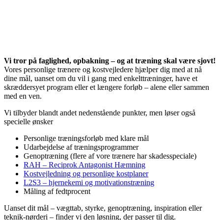
Vi tror på faglighed, opbakning – og at træning skal være sjovt!
Vores personlige trænere og kostvejledere hjælper dig med at nå
dine mål, uanset om du vil i gang med enkelttræninger, have et
skræddersyet program eller et længere forløb – alene eller sammen
med en ven.
Vi tilbyder blandt andet nedenstående punkter, men løser også
specielle ønsker
Personlige træningsforløb med klare mål
Udarbejdelse af træningsprogrammer
Genoptræning (flere af vore trænere har skadesspeciale)
RAH – Reciprok Antagonist Hæmning
Kostvejledning og personlige kostplaner
L2S3 – hjernekemi og motivationstræning
Måling af fedtprocent
Uanset dit mål – vægttab, styrke, genoptræning, inspiration eller
teknik-nørderi – finder vi den løsning, der passer til dig.