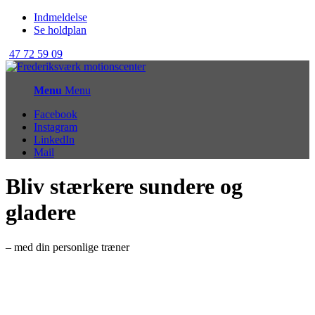
Indmeldelse
Se holdplan
47 72 59 09
Menu
Menu
Facebook
Instagram
LinkedIn
Mail
Bliv stærkere sundere og
gladere
– med din personlige træner