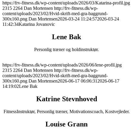
https://frv-fitness.dk/wp-content/uploads/2026/03/Katarina-profil.jpg
2315
2264
Dan Mortensen
http://frv-fitness.dk/wp-
content/uploads/2023/02/Hvid-skrift-med-gra-baggrund-
300x160.png
Dan Mortensen
2026-03-24 11:24:57
2026-03-24
11:42:34
Katarina Jovanovic
Lene Bak
Personlig træner og holdinstruktør.
https://frv-fitness.dk/wp-content/uploads/2026/06/lene-profil.jpg
2315
2264
Dan Mortensen
http://frv-fitness.dk/wp-
content/uploads/2023/02/Hvid-skrift-med-gra-baggrund-
300x160.png
Dan Mortensen
2026-06-17 06:06:31
2026-06-17
14:19:02
Lene Bak
Katrine Stevnhoved
FitnessInstruktør, Personlig træner, Motivationscoach, Kostvejleder.
Louise Grann