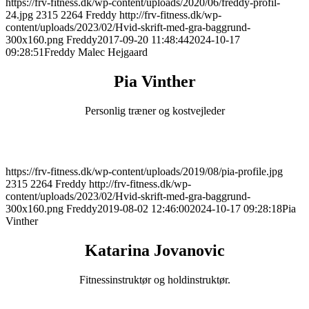
https://frv-fitness.dk/wp-content/uploads/2020/06/freddy-profil-
24.jpg
2315
2264
Freddy
http://frv-fitness.dk/wp-
content/uploads/2023/02/Hvid-skrift-med-gra-baggrund-
300x160.png
Freddy
2017-09-20 11:48:44
2024-10-17
09:28:51
Freddy Malec Hejgaard
Pia Vinther
Personlig træner og kostvejleder
r
r
https://frv-fitness.dk/wp-content/uploads/2019/08/pia-profile.jpg
2315
2264
Freddy
http://frv-fitness.dk/wp-
content/uploads/2023/02/Hvid-skrift-med-gra-baggrund-
300x160.png
Freddy
2019-08-02 12:46:00
2024-10-17 09:28:18
Pia
Vinther
Katarina Jovanovic
Fitnessinstruktør og holdinstruktør.