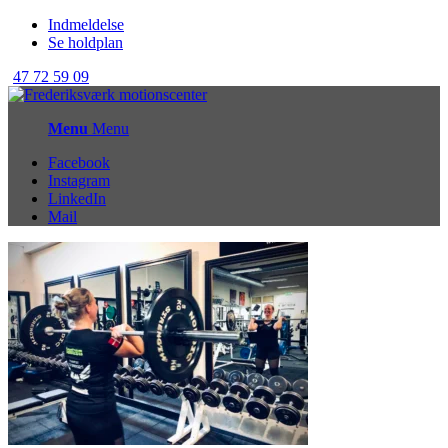
Indmeldelse
Se holdplan
47 72 59 09
Menu
Menu
Facebook
Instagram
LinkedIn
Mail