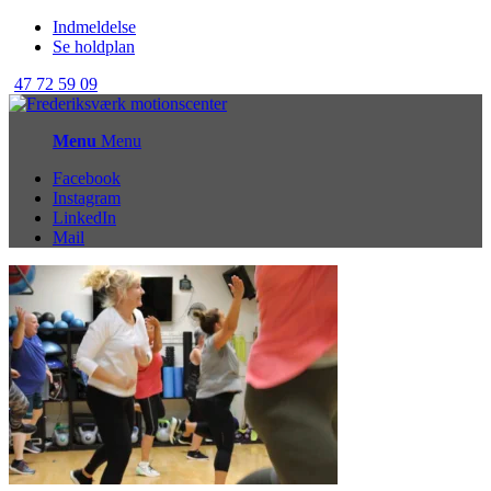
Indmeldelse
Se holdplan
47 72 59 09
Menu
Menu
Facebook
Instagram
LinkedIn
Mail