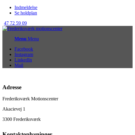
Indmeldelse
Se holdplan
47 72 59 09
Menu
Menu
Facebook
Instagram
LinkedIn
Mail
Adresse
Frederiksværk Motionscenter
Akacievej 1
3300 Frederiksværk
Kontaktoplysninger