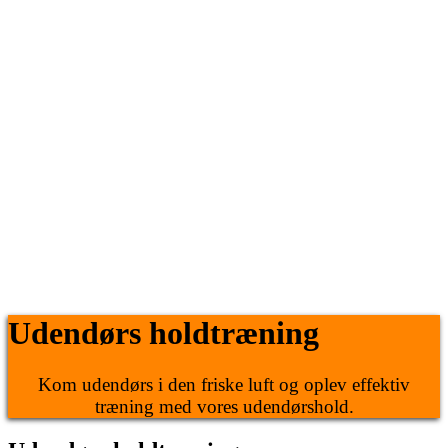
Udendørs holdtræning
Kom udendørs i den friske luft og oplev effektiv
træning med vores udendørshold.