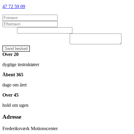
47 72 59 09
Navn
*
First
Last
Email
*
Skriv dit spørgsmål eller besked her
Send besked
Over
20
dygtige instruktører
Åbent
365
dage om året
Over
45
hold om ugen
Adresse
Frederiksværk Motionscenter