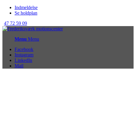
Indmeldelse
Se holdplan
47 72 59 09
Menu
Menu
Facebook
Instagram
LinkedIn
Mail