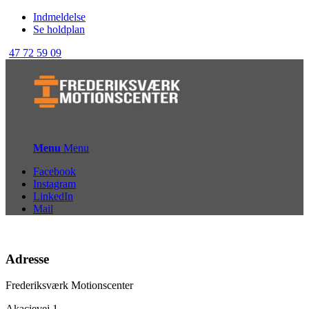
Indmeldelse
Se holdplan
47 72 59 09
Menu
Menu
Facebook
Instagram
LinkedIn
Mail
Adresse
Frederiksværk Motionscenter
Akacievej 1