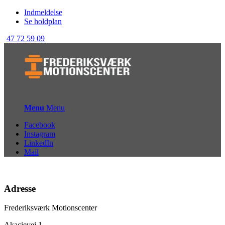
Indmeldelse
Se holdplan
47 72 59 09
Menu
Menu
Facebook
Instagram
LinkedIn
Mail
Adresse
Frederiksværk Motionscenter
Akacievej 1