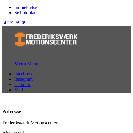
Indmeldelse
Se holdplan
47 72 59 09
Menu
Menu
Facebook
Instagram
LinkedIn
Mail
Adresse
Frederiksværk Motionscenter
Akacievej 1