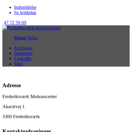
Indmeldelse
Se holdplan
47 72 59 09
Menu
Menu
Facebook
Instagram
LinkedIn
Mail
Adresse
Frederiksværk Motionscenter
Akacievej 1
3300 Frederiksværk
Kontaktoplysninger