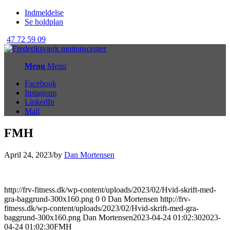
Indmeldelse
Se holdplan
47 72 59 09
Menu
Menu
Facebook
Instagram
LinkedIn
Mail
FMH
April 24, 2023
/
by
Dan Mortensen
http://frv-fitness.dk/wp-content/uploads/2023/02/Hvid-skrift-med-
gra-baggrund-300x160.png
0
0
Dan Mortensen
http://frv-
fitness.dk/wp-content/uploads/2023/02/Hvid-skrift-med-gra-
baggrund-300x160.png
Dan Mortensen
2023-04-24 01:02:30
2023-
04-24 01:02:30
FMH