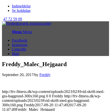
Indmeldelse
Se holdplan
47 72 59 09
Menu
Menu
Facebook
Instagram
LinkedIn
Mail
Freddy_Malec_Hejgaard
September 20, 2017
/
by
Freddy
http://frv-fitness.dk/wp-content/uploads/2023/02/Hvid-skrift-med-
gra-baggrund-300x160.png
0
0
Freddy
http://frv-fitness.dk/wp-
content/uploads/2023/02/Hvid-skrift-med-gra-baggrund-
300x160.png
Freddy
2017-09-20 11:47:49
2017-09-20
11:47:49
Freddy_Malec_Hejgaard