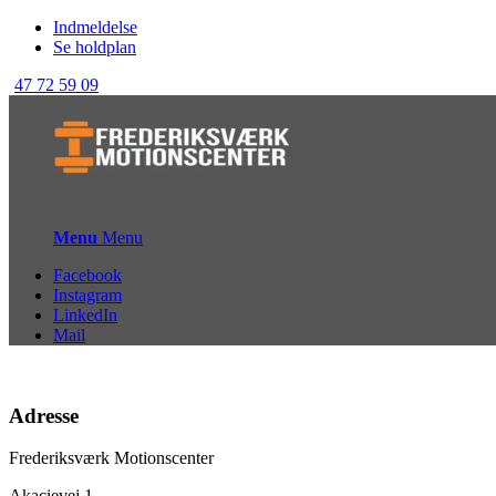
Indmeldelse
Se holdplan
47 72 59 09
Menu
Menu
Facebook
Instagram
LinkedIn
Mail
Adresse
Frederiksværk Motionscenter
Akacievej 1