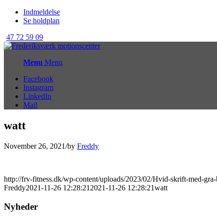
Indmeldelse
Se holdplan
47 72 59 09
Menu
Menu
Facebook
Instagram
LinkedIn
Mail
watt
November 26, 2021
/
by
Freddy
http://frv-fitness.dk/wp-content/uploads/2023/02/Hvid-skrift-med-g
Freddy
2021-11-26 12:28:21
2021-11-26 12:28:21
watt
Nyheder